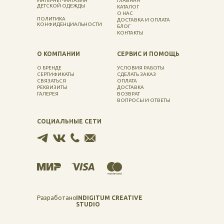
ИНТЕРНЕТ-МАГАЗИН
ГЛАВНАЯ
ДЕТСКОЙ ОДЕЖДЫ
КАТАЛОГ
О НАС
ПОЛИТИКА
ДОСТАВКА И ОПЛАТА
КОНФИДЕНЦИАЛЬНОСТИ
БЛОГ
КОНТАКТЫ
О КОМПАНИИ
СЕРВИС И ПОМОЩЬ
О БРЕНДЕ
УСЛОВИЯ РАБОТЫ
СЕРТИФИКАТЫ
СДЕЛАТЬ ЗАКАЗ
СВЯЗАТЬСЯ
ОПЛАТА
РЕКВИЗИТЫ
ДОСТАВКА
ГАЛЕРЕЯ
ВОЗВРАТ
ВОПРОСЫ И ОТВЕТЫ
СОЦИАЛЬНЫЕ СЕТИ
Разработано
INDIGITUM CREATIVE
STUDIO