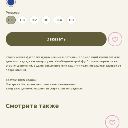
Размер
80
86
92
98
104
110
Заказать
Классическая футболка и удлинённые шортики — подходящий комплект для
детского сада, а также прогулок. Свободный крой футболки и шортиков не
стеснит движений, а удлинённые шортики защитят коленки ваших малышей от
повреждений.
Состав: 100% хлопок.
Материал: Интерлок высшего качества «пенье».
Уход за изделием: Машинная стирка при 30 градусах.
Смотрите также